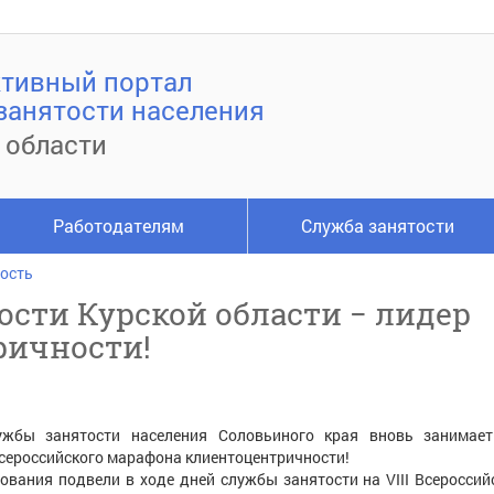
тивный портал
занятости населения
 области
Работодателям
Служба занятости
ость
ости Курской области − лидер
ричности!
жбы занятости населения Соловьиного края вновь занимае
сероссийского марафона клиентоцентричности!
ования подвели в ходе дней службы занятости на VIII Всеросси