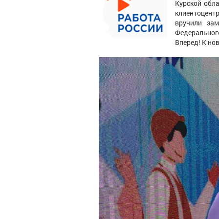
Курской обла
клиентоцент
вручили зам
Федерального
Вперед! К но